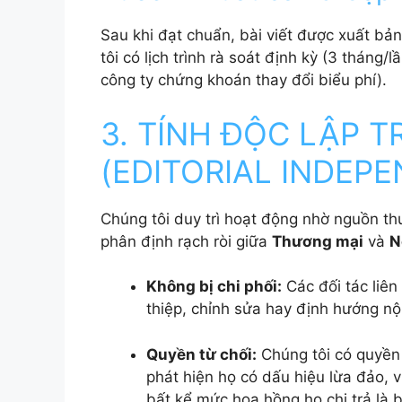
Sau khi đạt chuẩn, bài viết được xuất bản
tôi có lịch trình rà soát định kỳ (3 tháng/l
công ty chứng khoán thay đổi biểu phí).
3. TÍNH ĐỘC LẬP T
(EDITORIAL INDEP
Chúng tôi duy trì hoạt động nhờ nguồn thu t
phân định rạch ròi giữa
Thương mại
và
N
Không bị chi phối:
Các đối tác liê
thiệp, chỉnh sửa hay định hướng nội
Quyền từ chối:
Chúng tôi có quyền 
phát hiện họ có dấu hiệu lừa đảo, 
bất kể mức hoa hồng họ chi trả là 