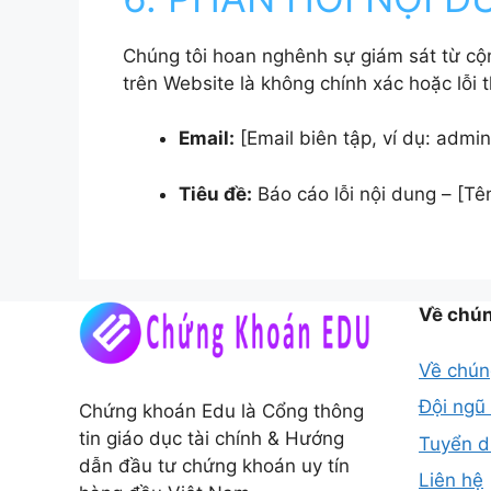
Chúng tôi hoan nghênh sự giám sát từ cộ
trên Website là không chính xác hoặc lỗi t
Email:
[Email biên tập, ví dụ: ad
Tiêu đề:
Báo cáo lỗi nội dung – [Tên
Về chún
Về chún
Đội ngũ
Chứng khoán Edu là Cổng thông
tin giáo dục tài chính & Hướng
Tuyển 
dẫn đầu tư chứng khoán uy tín
Liên hệ