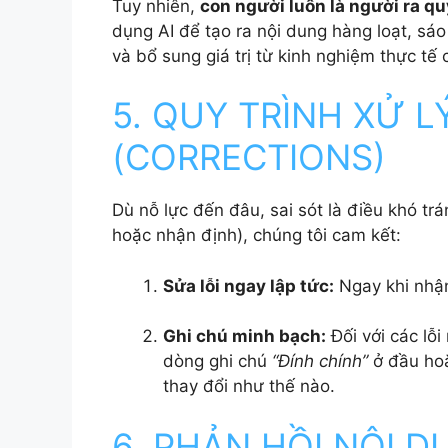
Tuy nhiên,
con người luôn là người ra q
dụng AI để tạo ra nội dung hàng loạt, sá
và bổ sung giá trị từ kinh nghiệm thực tế 
5. QUY TRÌNH XỬ L
(CORRECTIONS)
Dù nỗ lực đến đâu, sai sót là điều khó tránh
hoặc nhận định), chúng tôi cam kết:
Sửa lỗi ngay lập tức:
Ngay khi nhận
Ghi chú minh bạch:
Đối với các lỗi
dòng ghi chú
“Đính chính”
ở đầu hoặ
thay đổi như thế nào.
6. PHẢN HỒI NỘI 