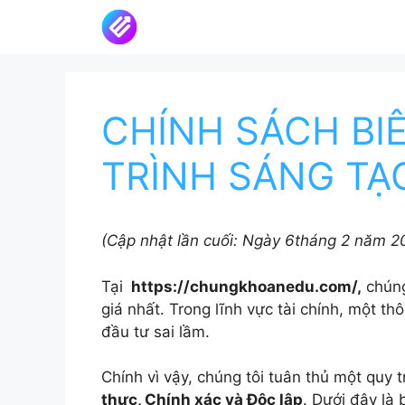
Chuyển
đến
nội
dung
CHÍNH SÁCH BI
TRÌNH SÁNG TẠ
(Cập nhật lần cuối: Ngày 6tháng 2 năm 2
Tại
https://chungkhoanedu.com/,
chúng 
giá nhất. Trong lĩnh vực tài chính, một th
đầu tư sai lầm.
Chính vì vậy, chúng tôi tuân thủ một quy 
thực, Chính xác và Độc lập
. Dưới đây là