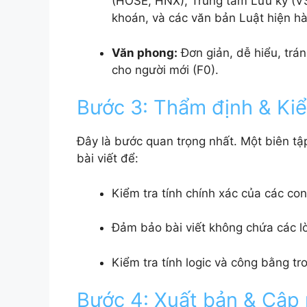
(HOSE, HNX), Trung tâm Lưu ký (VS
khoán, và các văn bản Luật hiện h
Văn phong:
Đơn giản, dễ hiểu, trá
cho người mới (F0).
Bước 3: Thẩm định & Ki
Đây là bước quan trọng nhất. Một biên tập 
bài viết để:
Kiểm tra tính chính xác của các con
Đảm bảo bài viết không chứa các lờ
Kiểm tra tính logic và công bằng tr
Bước 4: Xuất bản & Cập 