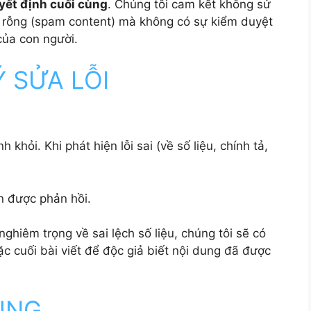
uyết định cuối cùng
. Chúng tôi cam kết không sử
o rỗng (spam content) mà không có sự kiểm duyệt
của con người.
Ý SỬA LỖI
 khỏi. Khi phát hiện lỗi sai (về số liệu, chính tả,
 được phản hồi.
 nghiêm trọng về sai lệch số liệu, chúng tôi sẽ có
c cuối bài viết để độc giả biết nội dung đã được
DUNG