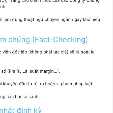
D), Trang chủ chính thức của các Công ty Chứng
ành.
nh lạm dụng thuật ngữ chuyên ngành gây khó hiểu
ểm chứng (Fact-Checking)
viên độc lập (không phải tác giả) sẽ rà soát lại
 số (Phí %, Lãi suất margin…).
i khuyên đầu tư rủi ro hoặc vi phạm pháp luật.
ong các bài so sánh.
nhật định kỳ