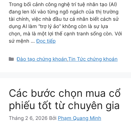
Trong bối cảnh công nghệ trí tuệ nhân tạo (AI)
đang len lỏi vào từng ngõ ngách của thị trường
tài chính, việc nhà đầu tư cá nhân biết cách sử
dụng AI làm “trợ lý ảo” không còn là sự lựa
chọn, mà là một lợi thế cạnh tranh sống còn. Với
sứ mệnh …
Đọc tiếp
Danh
Đào tạo chứng khoán
,
Tin Tức chứng khoán
mục
Các bước chọn mua cổ
phiếu tốt từ chuyên gia
Tháng 2 6, 2026
Bởi
Phạm Quang Minh