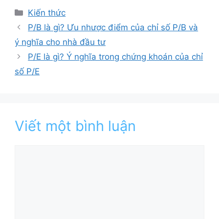
Danh
Kiến thức
mục
P/B là gì? Ưu nhược điểm của chỉ số P/B và
ý nghĩa cho nhà đầu tư
P/E là gì? Ý nghĩa trong chứng khoán của chỉ
số P/E
Viết một bình luận
Bình
luận