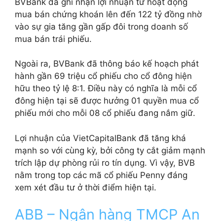
BVBank đã ghi nhận lợi nhuận từ hoạt động
mua bán chứng khoán lên đến 122 tỷ đồng nhờ
vào sự gia tăng gần gấp đôi trong doanh số
mua bán trái phiếu.
Ngoài ra, BVBank đã thông báo kế hoạch phát
hành gần 69 triệu cổ phiếu cho cổ đông hiện
hữu theo tỷ lệ 8:1. Điều này có nghĩa là mỗi cổ
đông hiện tại sẽ được hưởng 01 quyền mua cổ
phiếu mới cho mỗi 08 cổ phiếu đang nắm giữ.
Lợi nhuận của VietCapitalBank đã tăng khá
mạnh so với cùng kỳ, bởi công ty cắt giảm mạnh
trích lập dự phòng rủi ro tín dụng. Vì vậy, BVB
nằm trong top
các mã cổ phiếu Penny đáng
xem xét đầu tư ở thời điểm hiện tại.
ABB – Ngân hàng TMCP An