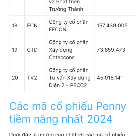
và Phát triển
Trường Thành
Công ty cổ phần
18
FCN
157.439.005
FECON
Công ty cổ phần
19
CTD
Xây dựng
73.859.473
Coteccons
Công ty cổ phần
20
TV2
Tư vấn Xây dựng
45.018.141
Điện 2 – PECC2
Các mã cổ phiếu Penny
tiềm năng nhất 2024
Dưới đây là những cập nhật về các mã cổ phiếu