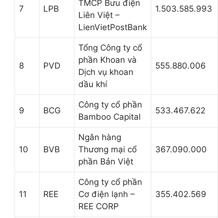
TMCP Bưu điện
7
LPB
1.503.585.993
Liên Việt –
LienVietPostBank
Tổng Công ty cổ
phần Khoan và
8
PVD
555.880.006
Dịch vụ khoan
dầu khí
Công ty cổ phần
9
BCG
533.467.622
Bamboo Capital
Ngân hàng
10
BVB
Thương mại cổ
367.090.000
phần Bản Việt
Công ty cổ phần
11
REE
Cơ điện lạnh –
355.402.569
REE CORP