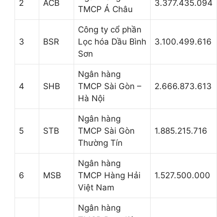
2
ACB
3.377.435.094
TMCP Á Châu
Công ty cổ phần
3
BSR
Lọc hóa Dầu Bình
3.100.499.616
Sơn
Ngân hàng
4
SHB
TMCP Sài Gòn –
2.666.873.613
Hà Nội
Ngân hàng
5
STB
TMCP Sài Gòn
1.885.215.716
Thường Tín
Ngân hàng
6
MSB
TMCP Hàng Hải
1.527.500.000
Việt Nam
Ngân hàng