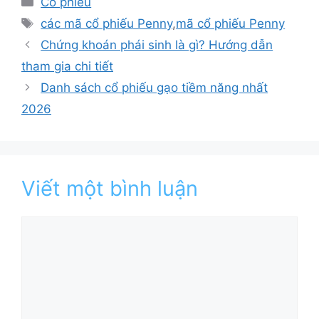
Cổ phiếu
mục
Thẻ
các mã cổ phiếu Penny
,
mã cổ phiếu Penny
Chứng khoán phái sinh là gì? Hướng dẫn
tham gia chi tiết
Danh sách cổ phiếu gạo tiềm năng nhất
2026
Viết một bình luận
Bình
luận