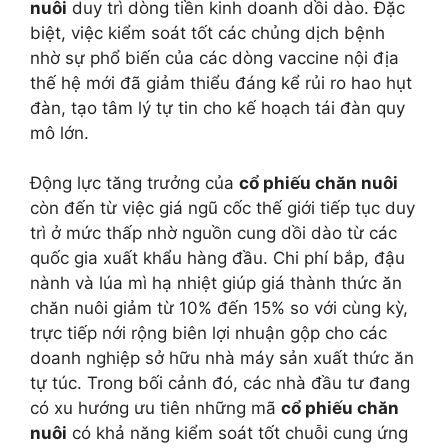
nuôi
duy trì dòng tiền kinh doanh dồi dào. Đặc
biệt, việc kiểm soát tốt các chủng dịch bệnh
nhờ sự phổ biến của các dòng vaccine nội địa
thế hệ mới đã giảm thiểu đáng kể rủi ro hao hụt
đàn, tạo tâm lý tự tin cho kế hoạch tái đàn quy
mô lớn.
Động lực tăng trưởng của
cổ phiếu chăn nuôi
còn đến từ việc giá ngũ cốc thế giới tiếp tục duy
trì ở mức thấp nhờ nguồn cung dồi dào từ các
quốc gia xuất khẩu hàng đầu. Chi phí bắp, đậu
nành và lúa mì hạ nhiệt giúp giá thành thức ăn
chăn nuôi giảm từ 10% đến 15% so với cùng kỳ,
trực tiếp nới rộng biên lợi nhuận gộp cho các
doanh nghiệp sở hữu nhà máy sản xuất thức ăn
tự túc. Trong bối cảnh đó, các nhà đầu tư đang
có xu hướng ưu tiên những mã
cổ phiếu chăn
nuôi
có khả năng kiểm soát tốt chuỗi cung ứng