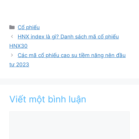
Danh
Cổ phiếu
mục
HNX index là gì? Danh sách mã cổ phiếu
HNX30
Các mã cổ phiếu cao su tiềm năng nên đầu
tư 2023
Viết một bình luận
Bình
luận