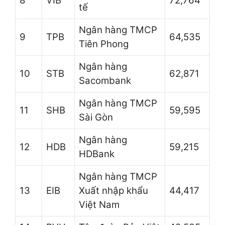
8
VIB
72,764
tế
Ngân hàng TMCP
9
TPB
64,535
Tiên Phong
Ngân hàng
10
STB
62,871
Sacombank
Ngân hàng TMCP
11
SHB
59,595
Sài Gòn
Ngân hàng
12
HDB
59,215
HDBank
Ngân hàng TMCP
13
EIB
Xuất nhập khẩu
44,417
Việt Nam