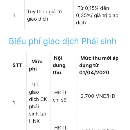
Từ 0,15% đến
Tùy theo giá trị
1
0,35%/ giá trị giao
giao dịch
dịch
Biểu phí giao dịch Phái sinh
Nội
Mức thu mới áp
Mức
STT
dung
dụng từ
phí
thu
01/04/2020
Phí
giao
HĐTL
2.700 VND/HĐ
dich CK
chỉ số
1
phái
sinh tại
HNX
HĐTL