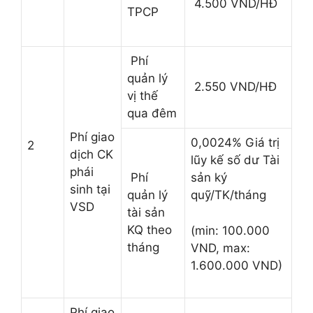
4.500 VND/HĐ
TPCP
Phí
quản lý
2.550 VND/HĐ
vị thế
qua đêm
Phí giao
0,0024% Giá trị
2
dịch CK
lũy kế số dư Tài
phái
Phí
sản ký
sinh tại
quản lý
quỹ/TK/tháng
VSD
tài sản
KQ theo
(min: 100.000
tháng
VND, max:
1.600.000 VND)
Phí giao