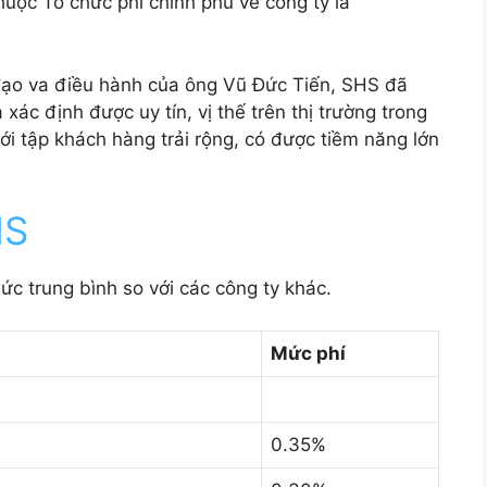
uộc Tổ chức phi chính phủ về công ty là
đạo va điều hành của ông Vũ Đức Tiến, SHS đã
xác định được uy tín, vị thế trên thị trường trong
với tập khách hàng trải rộng, có được tiềm năng lớn
HS
ức trung bình so với các công ty khác.
Mức phí
0.35%