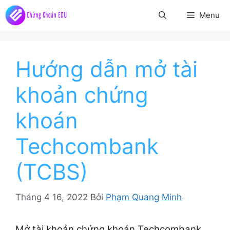
Chuyển
Menu
đến
nội
dung
Hướng dẫn mở tài
khoản chứng
khoán
Techcombank
(TCBS)
Tháng 4 16, 2022
Bởi
Phạm Quang Minh
Mở tài khoản chứng khoán Techcombank