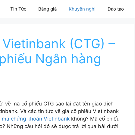
Tin Tức
Bảng giá
Khuyến nghị
Đào tạo
Vietinbank (CTG) –
 phiếu Ngân hàng
 về mã cổ phiếu CTG sao lại đặt tên giao dịch
inbank. Và các tin tức về giá cổ phiếu Vietinbank
o
mã chứng khoán Vietinbank
không? Mã cổ phiếu
? Những câu hỏi đó sẽ được trả lời qua bài dưới