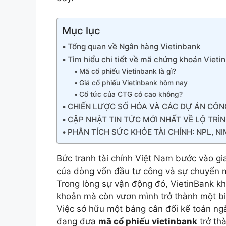
Mục lục
Tổng quan về Ngân hàng Vietinbank
Tìm hiểu chi tiết về mã chứng khoán Vieti
Mã cổ phiếu Vietinbank là gì?
Giá cổ phiếu Vietinbank hôm nay
Cổ tức của CTG có cao không?
CHIẾN LƯỢC SỐ HÓA VÀ CÁC DỰ ÁN CÔN
CẬP NHẬT TIN TỨC MỚI NHẤT VỀ LỘ TRÌ
PHÂN TÍCH SỨC KHỎE TÀI CHÍNH: NPL, N
Bức tranh tài chính Việt Nam bước vào g
của dòng vốn đầu tư công và sự chuyển m
Trong lòng sự vận động đó, VietinBank k
khoản mà còn vươn mình trở thành một bi
Việc sở hữu một bảng cân đối kế toán ngà
đang đưa
mã cổ phiếu vietinbank
trở th