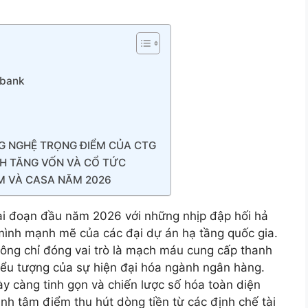
nbank
G NGHỆ TRỌNG ĐIỂM CỦA CTG
NH TĂNG VỐN VÀ CỔ TỨC
IM VÀ CASA NĂM 2026
iai đoạn đầu năm 2026 với những nhịp đập hối hả
ình mạnh mẽ của các đại dự án hạ tầng quốc gia.
hông chỉ đóng vai trò là mạch máu cung cấp thanh
ểu tượng của sự hiện đại hóa ngành ngân hàng.
y càng tinh gọn và chiến lược số hóa toàn diện
ành tâm điểm thu hút dòng tiền từ các định chế tài