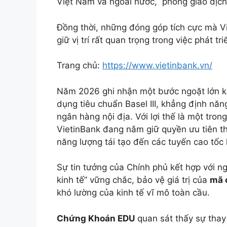
Việt Nam và ngoài nước, phòng giao dịch
Đồng thời, những đóng góp tích cực mà V
giữ vị trí rất quan trọng trong việc phát tr
Trang chủ:
https://www.vietinbank.vn/
Năm 2026 ghi nhận một bước ngoặt lớn khi
dụng tiêu chuẩn Basel III, khẳng định năng
ngân hàng nội địa. Với lợi thế là một tro
VietinBank đang nắm giữ quyền ưu tiên th
năng lượng tái tạo đến các tuyến cao tốc
Sự tin tưởng của Chính phủ kết hợp với ng
kinh tế” vững chắc, bảo vệ giá trị của
mã 
khó lường của kinh tế vĩ mô toàn cầu.
Chứng Khoán EDU
quan sát thấy sự thay 