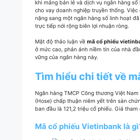
khi mảng bán lẻ và dịch vụ ngân hàng số
cho vay doanh nghiệp truyền thống. Việc 
nặng sang một ngân hàng số linh hoạt đã g
trực tiếp nới rộng biên lợi nhuận ròng.
Mật độ thảo luận về
mã cổ phiếu vietinb
ở mức cao, phản ánh niềm tin của nhà đầ
vững của ngân hàng này.
Tìm hiểu chi tiết về
Ngân hàng TMCP Công thương Việt Nam đ
(Hose) chấp thuận niêm yết trên sàn chứ
ban đầu là 121,2 triệu cổ phiếu. Giá tham
Mã cổ phiếu Vietinbank là gì