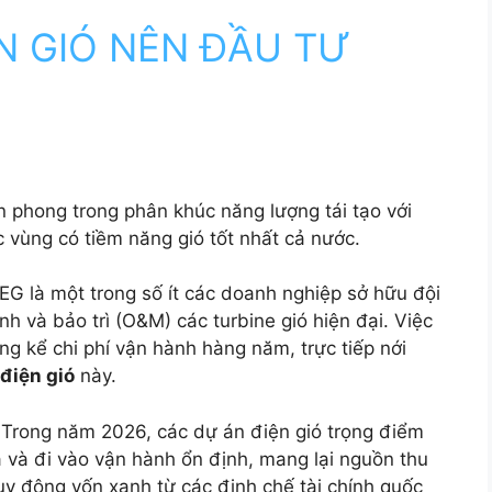
ỆN GIÓ NÊN ĐẦU TƯ
ên phong trong phân khúc năng lượng tái tạo với
c vùng có tiềm năng gió tốt nhất cả nước.
G là một trong số ít các doanh nghiệp sở hữu đội
h và bảo trì (O&M) các turbine gió hiện đại. Việc
ng kể chi phí vận hành hàng năm, trực tiếp nới
 điện gió
này.
: Trong năm 2026, các dự án điện gió trọng điểm
 và đi vào vận hành ổn định, mang lại nguồn thu
y động vốn xanh từ các định chế tài chính quốc