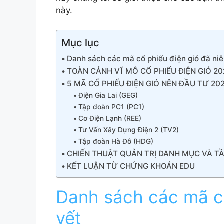
này.
Mục lục
Danh sách các mã cổ phiếu điện gió đã ni
TOÀN CẢNH VĨ MÔ CỔ PHIẾU ĐIỆN GIÓ 20
5 MÃ CỔ PHIẾU ĐIỆN GIÓ NÊN ĐẦU TƯ 20
Điện Gia Lai (GEG)
Tập đoàn PC1 (PC1)
Cơ Điện Lạnh (REE)
Tư Vấn Xây Dựng Điện 2 (TV2)
Tập đoàn Hà Đô (HDG)
CHIẾN THUẬT QUẢN TRỊ DANH MỤC VÀ TẦ
KẾT LUẬN TỪ CHỨNG KHOÁN EDU
Danh sách các mã cổ
yết