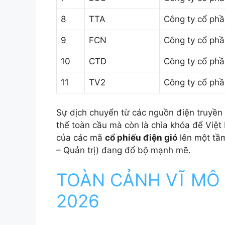
8
TTA
Công ty cổ phầ
9
FCN
Công ty cổ ph
10
CTD
Công ty cổ ph
11
TV2
Công ty cổ phầ
Sự dịch chuyển từ các nguồn điện truyền
thế toàn cầu mà còn là chìa khóa để Việt
của các mã
cổ phiếu điện gió
lên một tầm
– Quản trị) đang đổ bộ mạnh mẽ.
TOÀN CẢNH VĨ MÔ 
2026