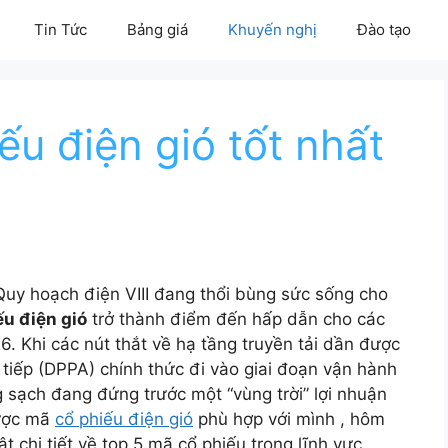
Tin Tức
Bảng giá
Khuyến nghị
Đào tạo
ếu điện gió tốt nhất
i Quy hoạch điện VIII đang thổi bùng sức sống cho
ếu điện gió
trở thành điểm đến hấp dẫn cho các
 Khi các nút thắt về hạ tầng truyền tải dần được
 tiếp (DPPA) chính thức đi vào giai đoạn vận hành
 sạch đang đứng trước một “vùng trời” lợi nhuận
được mã
cổ phiếu điện gió
phù hợp với mình , hôm
ật chi tiết về top 5 mã cổ phiếu trong lĩnh vực