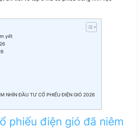
êm yết
26
26
M NHÌN ĐẦU TƯ CỔ PHIẾU ĐIỆN GIÓ 2026
 phiếu điện gió đã niêm