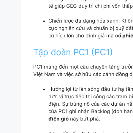
tế giúp GEG duy trì chi phí vốn thấp,
Chiến lược đa dạng hóa xanh: Không
cực nghiên cứu và chuẩn bị quỹ đất
cú hích lớn cho định giá mã
cổ phiế
Tập đoàn PC1 (PC1)
PC1 mang đến một câu chuyện tăng trưởng 
Việt Nam và việc sở hữu các cánh đồng đi
Hưởng lợi từ làn sóng đầu tư hạ tầ
đơn vị trực tiếp thi công các trạm 
điện. Sự bùng nổ của các dự án nă
của PC1 ghi nhận Backlog (đơn hàn
điện gió
này bứt phá.