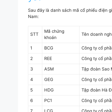
Sau đây là danh sách mã cổ phiếu điện g
Nam:
Mã chứng
STT
Tên doanh ngh
khoán
1
BCG
Công ty cổ ph
2
REE
Công ty cổ phầ
3
ASM
Tập đoàn Sao 
4
GEG
Công ty cổ phầ
5
HDG
Tập đoàn Hà Đ
6
PC1
Công ty cổ phần
7
LCG
Công ty cổ phầ