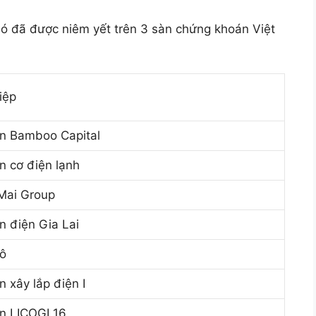
ió đã được niêm yết trên 3 sàn chứng khoán Việt
iệp
ần Bamboo Capital
n cơ điện lạnh
Mai Group
n điện Gia Lai
ô
 xây lắp điện I
n LICOGI 16