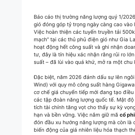
Báo cáo thị trường năng lượng quý 1/2026
gió đóng góp tỷ trọng ngày càng cao vào lư
Việc hoàn thiện các tuyến truyền tải 500k
mạch” tại các thủ phủ điện gió như Gia L
hoạt động hết công suất và ghi nhận doan
tư, đây là tín hiệu xác nhận rằng rủi ro lớ
suất – đã lùi vào quá khứ, mở ra một chu
Đặc biệt, năm 2026 đánh dấu sự lên ngôi 
Wind) với quy mô công suất hàng Gigawat
cơ chế giá chuyển tiếp mới đang tạo điều
các tập đoàn năng lượng quốc tế. Mật độ
tích tài chính tăng vọt cho thấy sự kỳ vọn
hạn và bền vững. Việc nắm giữ mã
cổ phi
đón đầu xu hướng năng lượng mà còn là c
biến động của giá nhiên liệu hóa thạch thế