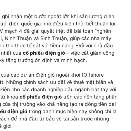
 ghi nhận một bước ngoặt lớn khi sản lượng điện
ới điện quốc gia nhờ điều kiện thời tiết thuận lợi.
V mạch 4 đã giải quyết triệt để bài toán “nghẽn
ai, Ninh Thuận và Bình Thuận, giúp các nhà máy
h thu thực tế sát với tiềm năng. Đối với nhà đầu
n nhất của
cổ phiếu điện gió
– việc cắt giảm công
 kỳ tăng trưởng ổn định và minh bạch.
của các dự án điện gió ngoài khơi (Offshore
t. Những chính sách ưu đãi về thuê mặt biển và
 kiện cho các doanh nghiệp đầu ngành bắt tay với
 từ khóa
cổ phiếu điện gió
trên các nền tảng phân
g của thị trường vào khả năng tạo ra dòng tiền dài
ếu điện gió
trong danh mục hiện nay không chỉ là
ách để nhà đầu tư bảo vệ tài sản trước những
 giới.