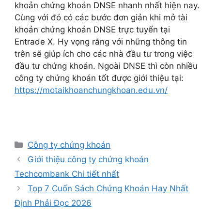
khoản chứng khoán DNSE nhanh nhất hiện nay.
Cùng với đó có các bước đơn giản khi mở tài
khoản chứng khoán DNSE trực tuyến tại
Entrade X. Hy vọng rằng với những thông tin
trên sẽ giúp ích cho các nhà đầu tư trong việc
đầu tư chứng khoán. Ngoài DNSE thì còn nhiều
công ty chứng khoán tốt được giới thiệu tại:
https://motaikhoanchungkhoan.edu.vn/
Danh
Công ty chứng khoán
mục
Giới thiệu công ty chứng khoán
Techcombank Chi tiết nhất
Top 7 Cuốn Sách Chứng Khoán Hay Nhất
Định Phải Đọc 2026