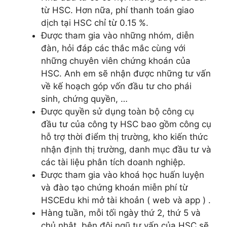
từ HSC. Hơn nữa, phí thanh toán giao
dịch tại HSC chỉ từ 0.15 %.
Được tham gia vào những nhóm, diễn
đàn, hỏi đáp các thắc mắc cùng với
những chuyên viên chứng khoán của
HSC. Anh em sẽ nhận được những tư vấn
về kế hoạch góp vốn đầu tư cho phái
sinh, chứng quyền, …
Được quyền sử dụng toàn bộ công cụ
đầu tư của công ty HSC bao gồm công cụ
hỗ trợ thời điểm thị trường, kho kiến thức
nhận định thị trường, danh mục đầu tư và
các tài liệu phân tích doanh nghiệp.
Được tham gia vào khoá học huấn luyện
và đào tạo chứng khoán miễn phí từ
HSCEdu khi mở tài khoản ( web và app ) .
Hàng tuần, mỗi tối ngày thứ 2, thứ 5 và
chủ nhật, bên đội ngũ tư vấn của HSC sẽ