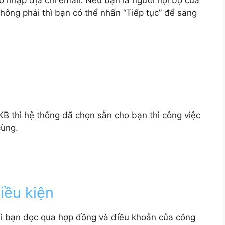
đó nhập địa chỉ email. Nếu bạn là người nội bộ của
hông phải thì bạn có thể nhấn “Tiếp tục” để sang
ụ
B thì hệ thống đã chọn sẵn cho bạn thì công việc
cùng.
iều kiện
hì bạn đọc qua hợp đồng và điều khoản của công