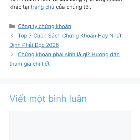
khác tại
trang chủ
của chúng tôi.
Danh
Công ty chứng khoán
mục
Top 7 Cuốn Sách Chứng Khoán Hay Nhất
Định Phải Đọc 2026
Chứng khoán phái sinh là gì? Hướng dẫn
tham gia chi tiết
Viết một bình luận
Bình
luận