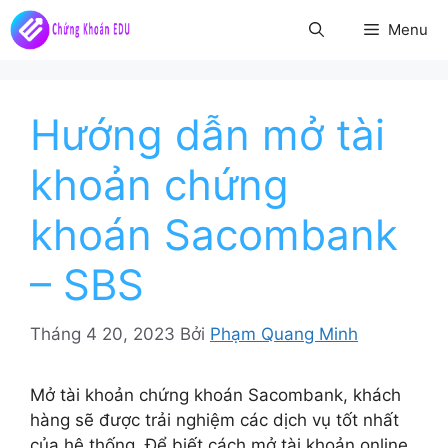
Chuyển
Menu
đến
nội
dung
Hướng dẫn mở tài
khoản chứng
khoán Sacombank
– SBS
Tháng 4 20, 2023
Bởi
Phạm Quang Minh
Mở tài khoản chứng khoán Sacombank, khách
hàng sẽ được trải nghiệm các dịch vụ tốt nhất
của hệ thống. Để biết cách mở tài khoản online