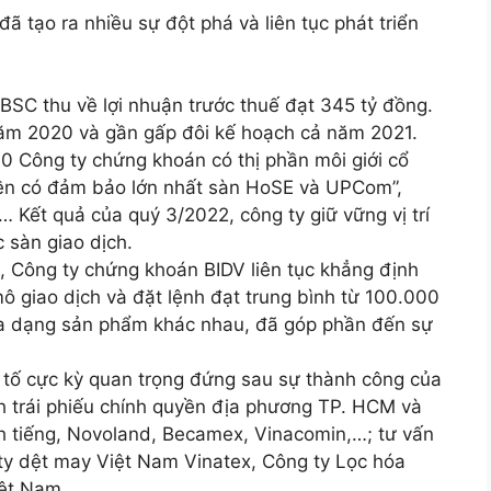
 tạo ra nhiều sự đột phá và liên tục phát triển
BSC thu về lợi nhuận trước thuế đạt 345 tỷ đồng.
năm 2020 và gần gấp đôi kế hoạch cả năm 2021.
10 Công ty chứng khoán có thị phần môi giới cổ
yền có đảm bảo lớn nhất sàn HoSE và UPCom”,
,… Kết quả của quý 3/2022, công ty giữ vững vị trí
 sàn giao dịch.
ủ, Công ty chứng khoán BIDV liên tục khẳng định
mô giao dịch và đặt lệnh đạt trung bình từ 100.000
đa dạng sản phẩm khác nhau, đã góp phần đến sự
tố cực kỳ quan trọng đứng sau sự thành công của
h trái phiếu chính quyền địa phương TP. HCM và
nh tiếng, Novoland, Becamex, Vinacomin,…; tư vấn
ty dệt may Việt Nam Vinatex, Công ty Lọc hóa
ệt Nam, …